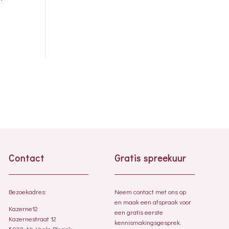
Contact
Gratis spreekuur
Bezoekadres:
Neem contact met ons op
en maak een afspraak voor
Kazerne12
een gratis eerste
Kazernestraat 12
kennismakingsgesprek.
5928 NL Venlo-Blerick