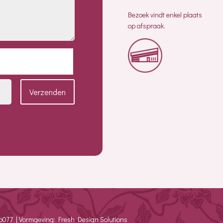
Bezoek vindt enkel plaats
op afspraak.
Verzenden
io077 | Vormgeving: Fresh Design Solutions