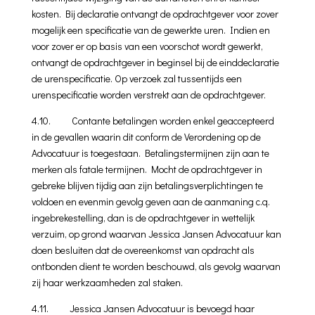
kosten. Bij declaratie ontvangt de opdrachtgever voor zover
moge­lijk een specificatie van de gewerkte uren. Indien en
voor zover er op basis van een voorschot wordt gewerkt,
ontvangt de opdracht­gever in beginsel bij de einddeclaratie
de urenspecificatie. Op verzoek zal tussentijds een
urenspecificatie worden verstrekt aan de opdrachtgever.
4.10. Contante betalingen worden enkel geaccepteerd
in de gevallen waarin dit conform de Verordening op de
Advocatuur is toege­staan. Betalingstermijnen zijn aan te
merken als fatale termijnen. Mocht de opdrachtgever in
gebreke blijven tijdig aan zijn betalings­verplichtingen te
voldoen en evenmin gevolg geven aan de aan­maning c.q.
ingebrekestelling, dan is de opdrachtgever in wettelijk
verzuim, op grond waarvan Jessica Jansen Advocatuur kan
doen besluiten dat de overeenkomst van opdracht als
ontbonden dient te worden beschouwd, als gevolg waarvan
zij haar werkzaamheden zal staken.
4.11. Jessica Jansen Advocatuur is bevoegd haar