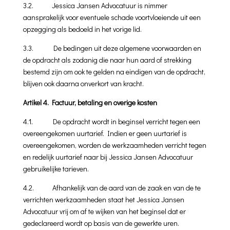
3.2. Jessica Jansen Advocatuur is nimmer
aansprakelijk voor eventuele schade voortvloeiende uit een
opzegging als bedoeld in het vorige lid.
3.3. De bedingen uit deze algemene voorwaarden en
de opdracht als zodanig die naar hun aard of strekking
bestemd zijn om ook te gelden na eindigen van de opdracht,
blijven ook daarna onverkort van kracht.
Artikel 4. Factuur, betaling en overige kosten
4.1. De opdracht wordt in beginsel verricht tegen een
overeenge­komen uurtarief. Indien er geen uurtarief is
overeengekomen, worden de werkzaamheden verricht tegen
en redelijk uurtarief naar bij Jessica Jansen Advocatuur
gebruikelijke tarieven.
4.2. Afhankelijk van de aard van de zaak en van de te
verrichten werk­zaamheden staat het Jessica Jansen
Advocatuur vrij om af te wijken van het beginsel dat er
gedeclareerd wordt op basis van de gewerkte uren.