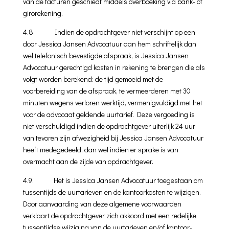
van de facturen geschiedt middels overboeking via bank- of
girorekening.
4.8. Indien de opdrachtgever niet verschijnt op een
door Jessica Jansen Advocatuur aan hem schriftelijk dan
wel telefonisch bevestigde afspraak, is Jessica Jansen
Advocatuur gerechtigd kosten in rekening te brengen die als
volgt worden berekend: de tijd gemoeid met de
voorbereiding van de afspraak, te vermeerderen met 30
minuten wegens verloren
werktijd, vermenigvuldigd met het
voor de advocaat geldende uurtarief. Deze vergoeding is
niet verschuldigd indien de opdrachtgever uiterlijk 24 uur
van tevoren zijn afwezigheid bij Jessica Jansen Advocatuur
heeft medegedeeld, dan wel indien er sprake is van
overmacht aan de zijde van opdrachtgever.
4.9. Het is Jessica Jansen Advocatuur toegestaan om
tussentijds de uurtarieven en de kantoorkosten te wijzigen.
Door aanvaarding van deze algemene voorwaarden
verklaart de opdrachtgever zich akkoord met een redelijke
tussentijdse wijziging van de uurtarieven en/of kantoor­