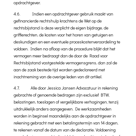
opdrachtgever.
4.6. Indien een opdrachtgever gebruik maakt van
gefinancierde rechts­hulp krachtens de Wet op de
rechtsbijstand is deze verplicht de eigen bijdrage, de
griffierechten, de kosten voor het horen van getuigen en
deskundigen en een eventuele proceskostenveroor­deling te
voldoen. Indien na afloop van de procedure blijkt dat het
vermogen meer bedraagt dan de door de Raad voor
Rechtsbijstand vastgestelde vermogensgrens, dan zal de
aan de zaak bestede tijd worden gedeclareerd met
inachtneming van de overige leden van dit artikel.
4.7. Alle door Jessica Jansen Advocatuur in rekening
gebrachte
of genoemde be­dragen zijn exclusief BTW,
belastingen, toeslagen of vergelijkbare verhogingen, tenzij
uitdrukkelijk anders aangegeven. De werk­zaamheden
worden in beginsel maandelijks aan de opdrachtgever in
rekening gebracht met een betalingstermijn van 14 dagen,
te rekenen vanaf de datum van de declaratie. Voldoening