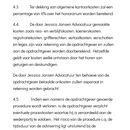
4.3. Ter dekking van algemene kantoorkosten zal een
percentage van 6% over het honorarium worden berekend.
4.4. De door Jessica Jansen Advocatuur gemaakte
kosten zoals reis- en verblijfskosten, koerierskosten,
registratiekosten, griffierechten, vertaalkosten, ver­schotten
en leges zijn voor rekening van de opdrachtgever en zul­len
aan de opdrachtgever worden doorberekend. Hetzelfde
geldt voor kosten welke ontstaan door het horen van
getuigen en deskundigen.
De door Jessica Jansen Advocatuur ten behoeve van de
opdrachtgever betaalde onkosten zullen separaat in
rekening worden gebracht.
4.5. Indien een namens de opdrachtgever gevoerde
procedure wordt verloren, is de opdrachtgever verplicht
eventuele proceskosten waartoe hij is veroordeeld aan de
wederpartij te voldoen. Het risico van de procedure c.q. de
tijdsduur van de advisering ligt uitsluitend bij de