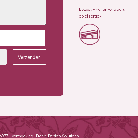
Bezoek vindt enkel plaats
op afspraak.
Verzenden
io077 | Vormgeving: Fresh Design Solutions