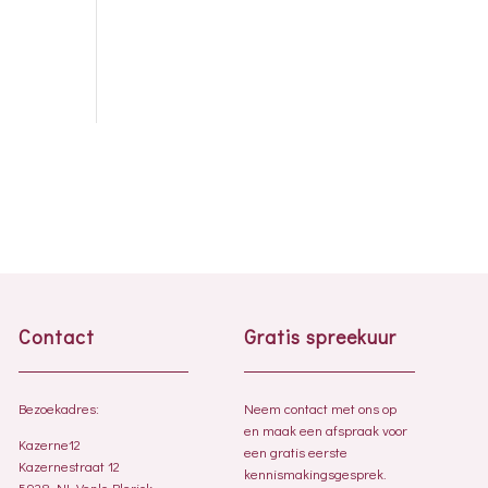
Contact
Gratis spreekuur
Bezoekadres:
Neem contact met ons op
en maak een afspraak voor
Kazerne12
een gratis eerste
Kazernestraat 12
kennismakingsgesprek.
5928 NL Venlo-Blerick